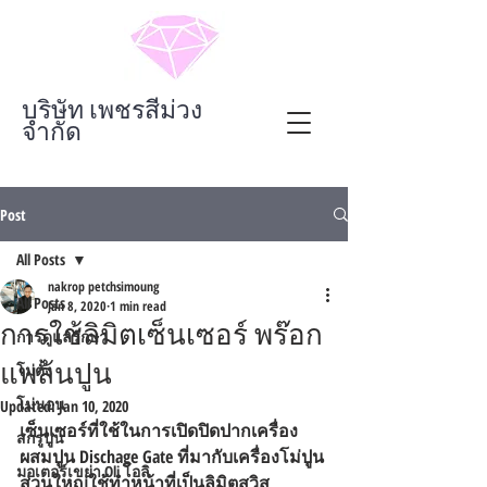
บริษัท เพชรสีม่วง
จำกัด
Post
All Posts
nakrop petchsimoung
All Posts
Jan 8, 2020
1 min read
การใช้ลิมิตเซ็นเซอร์ พร๊อก
การดูแลรักษา
แพล้นปูน
โม่ตั้ง
โม่นอน
Updated:
Jan 10, 2020
เซ็นเซอร์ที่ใช้ในการเปิดปิดปากเครื่อง
สกรูปูน
ผสมปูน Dischage Gate ที่มากับเครื่องโม่ปูน 
มอเตอร์เขย่า Oli โอลิ
ส่วนใหญ่ใช้ทำหน้าที่เป็นลิมิตสวิส 