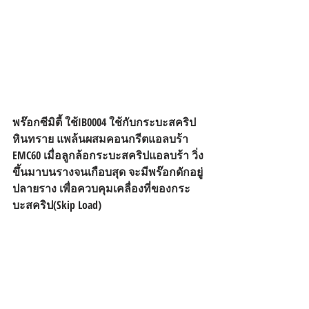
พร๊อกซีมิตี้ ใช้IB0004 ใช้กับกระบะสคริป
หินทราย แพล้นผสมคอนกรีตแอลบร้า 
EMC60 เมื่อลูกล้อกระบะสคริปแอลบร้า วิ่ง
ขึ้นมาบนรางจนเกือบสุด จะมีพร๊อกดักอยู่
ปลายราง เพื่อควบคุมเคลื่องที่ของกระ
บะสคริป(Skip Load) 