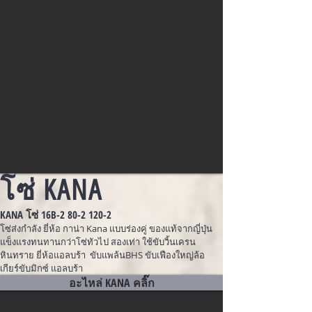
โซ่ KANA
KANA โซ่ 16B-2
80-2 120-2
โซ่ส่งกำลัง ยี่ห้อ กาน่า Kana แบบร่องคู่ ของแท้จากญี่ปุ่น
แข็งแรงทนทานกว่าโซ่ทัวไป สองเท่า ใช้ขับวิ้นเครน
หินทราย ยี่ห้อแอลบร้า ขับแพล้นBHS ขับเฟืองใหญ่ล้อ
เกียร์ขับมิกซ์ แอลบร้า
อะไหล่ KANA คลิ๊ก