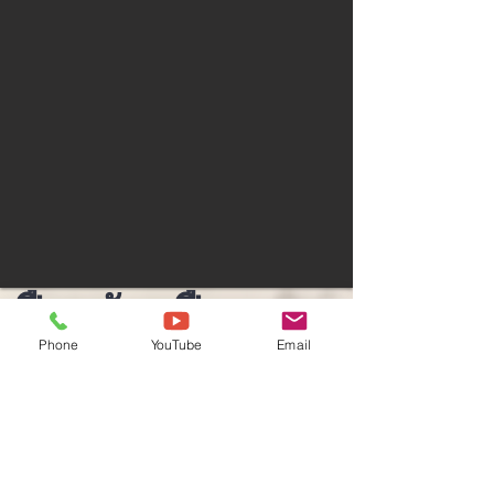
เฟืองขับ เฟืองตาม
Phone
YouTube
Email
STER CRANE
เฟืองขับ เฟืองตาม หัวเครื่องลาก ต่างๆ ที่ใช้ในการส่งกำลัง
ขับโรลวิ้น ฝั่งลาก ฝั่งโยน เฟืองสำหรับเครื่องโกยหินทราย
แพล้นปูนมี 2ประเภท แบบแรกคือเฟืองขับ แบบที่สองเฟือง
ตาม เฟืองขับอยู่ติดกับมอเตอร์ ส่วนเฟืองตามอยู่ตืดกับโรล
วิ้นลากสลิง เฟืองตามจะมีขนาดใหญ่กว่าเฟืองขับ
ครัชดิส
ครัขดิส คลิ๊ก