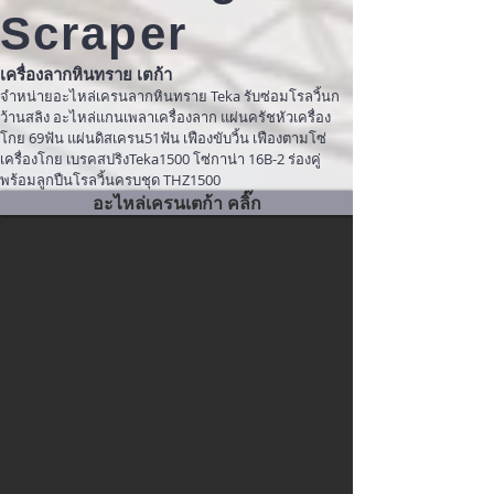
Scraper
เครื่องลากหินทราย เตก้า
จำหน่ายอะไหล่เครนลากหินทราย Teka รับซ่อมโรลวิ้นก
ว้านสลิง อะไหล่แกนเพลาเครื่องลาก แผ่นครัชหัวเครื่อง
โกย 69ฟัน แผ่นดิสเครน51ฟัน เฟืองขับวิ้น เฟืองตามโซ่
เครื่องโกย เบรคสปริงTeka1500 โซ่กาน่า 16B-2 ร่องคู่
พร้อมลูกปืนโรลวิ้นครบชุด THZ1500
อะไหล่เครนเตก้า คลิ๊ก