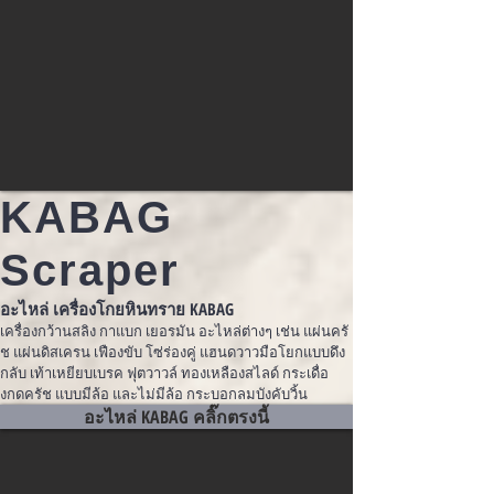
KABAG
Scraper
อะไหล่ เครื่องโกยหินทราย KABAG
เครื่องกว้านสลิง กาแบก เยอรมัน อะไหล่ต่างๆ เช่น แผ่นครั
ช แผ่นดิสเครน เฟืองขับ โซ่ร่องคู่ แฮนดวาวมือโยกแบบดึง
กลับ เท้าเหยียบเบรค ฟุตวาวล์ ทองเหลืองสไลด์ กระเดื่อ
งกดครัช แบบมีล้อ และไม่มีล้อ กระบอกลมบังคับวิ้น
อะไหล่ KABAG คลิ๊กตรงนี้