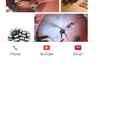
Phone
YouTube
Email
Butterfly Cement
WAM