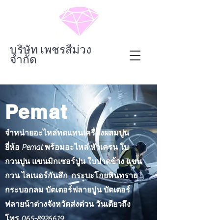
บริษัท เพชรสีม่วง
จำกัด
Pemat
จำหน่ายอะไหล่ทดแทนเครื่องผสมปูน
ยี่ห้อ Pemat พร้อมอะไหล่ หัวเครน ใบ
กวนปูน แขนมิกเซอร์ปูน ใบปาดข้าง แขน
กวน ไลเนอร์กันสึก กระบะโกยหินทราย
กระบอกลม บัตเตอร์ฟลายปูน บัตเตอร์
ฟลายน้าต่างจังหวัดส่งด่วน วันเดียวถึง
โทร
065-8926619