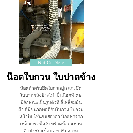
Nut Co-Nele
น๊อตใบกวน ใบปาดข้าง
น๊อตสำหรับยึดใบกวนปูน และยึด
ใบปาดผนังข้างโม่ เป็นน๊อตพิเศษ
มีลักษณะเป็นรูปตัวที สี่เหลี่ยมผืน
ผ้า ที่มีขนาดพอดีกับใบกวน ใบกวน
หนึ่งใบ ใช้นีอตสองตัว น๊อตทำจาก
เหล็กเกรดพิเศษ พร้อมน๊อตแหวน
อีแปะชุบแข็ง และเสริมความ