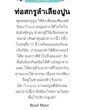
ท่อสกรูลำเลียงปูน
ชุดท่อสกรูปูน ใช้ลำเลียงผงซีเมนต์
ป้อน (Feed) ผงปูนจากใต้ไลโลไป
ยังถังชั่งปูน ลำสกรูมีให้เลือกหลาย
ขนาด เส้นผ่าศูนย์กลาง 6นิ้ว 8นิ้ว
ไปจนถึง 10 นิ้ว พร้อมมอเตอร์และ
เกียร์ขับ ภายนอกลำใช้สีเพาเดอร์
โค๊ท ทนกว่าสีทั่วไปถึงสองเท่า อีก
ทั้งยังป้องกันสนิมได้ดี แม้อยู่กลาง
แดด ไส้สกรูมีระยะห่างที่ไม่เท่ากัน
ตามแบบวิศวกรรม เนื่องจากเกลียว
ถี่อยู่ในช่วงออกตัว รับแรง
บิด (Torque) จากผงปูนที่อัดแน่น
นอกจากนี้เรายังมีอะไหล่ภายในทุก
ชิ้นไว้บริการลูกค้า
Read More