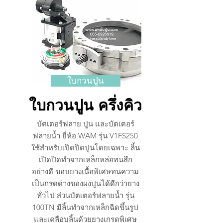
ใบกวนปูน
ใบกวนปูน ครึ่งคิว
บัตเตอร์ฟลาย ปูน และบัตเตอร์
ฟลายน้ำ ยี่ห้อ WAM รุ่น V1FS250
ใช้สำหรับเปิดปิดปูนโดยเฉพาะ ลิ้น
เปิดปิดทำจากเหล็กหล่อทนสึก
อย่างดี ขอบยางเนื้อพิเศษทนความ
เป็นกรดด่างของผงปูนได้ดีกว่ายาง
ทั่วไป ส่วนบัตเตอร์ฟลายน้ำ รุ่น
100TN มีลิ้นทำจากเหล็กฉีดขึ้นรูป
และเคลือบลิ้นด้วยยางเกรดพิเศษ